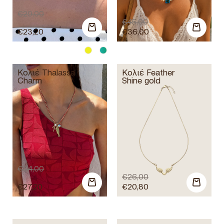
€
29,00
€
45,00
€
23,20
€
36,00
Κολιέ Thalassa
Κολιέ Feather
Charm
Shine gold
€
34,00
€
26,00
€
27,20
€
20,80