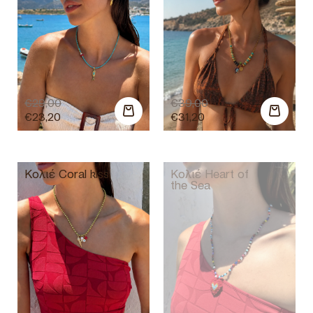
€
29,00
€
39,00
€
23,20
€
31,20
Κολιέ Coral kiss
Κολιέ Heart of
the Sea