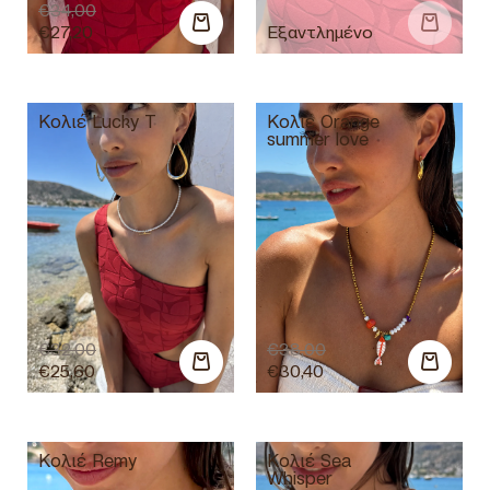
€
34,00
€
27,20
Κολιέ Lucky T
Κολιέ Orange
summer love
€
32,00
€
38,00
€
25,60
€
30,40
Κολιέ Remy
Κολιέ Sea
Whisper