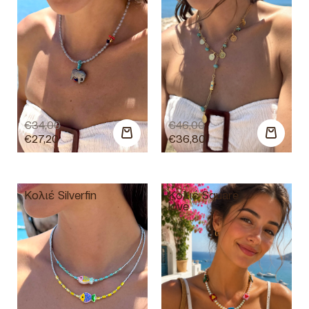
€
34,00
€
46,00
€
27,20
€
36,80
Κολιέ Silverfin
Κολιέ Square
love