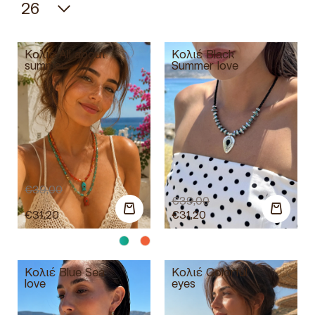
Κολιέ All about
Κολιέ Black
summer
Summer love
€
39,00
€
39,00
€
31,20
€
31,20
Κολιέ Blue Sea
Κολιέ Colorful
love
eyes