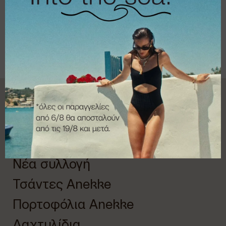
Combo Offers
Νέα συλλογή
Τσάντες Anekke
Πορτοφόλια Anekke
Δαχτυλίδια