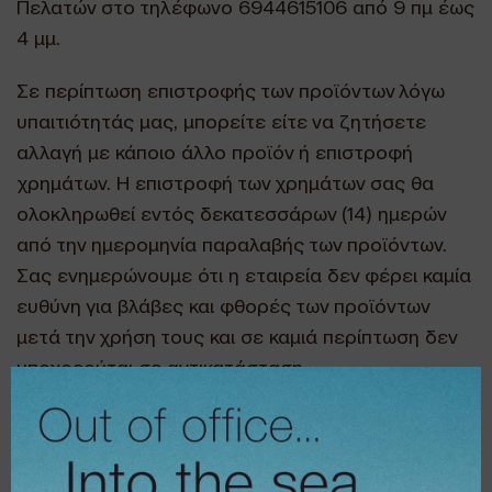
Πελατών στο τηλέφωνο 6944615106 από 9 πμ έως
4 μμ.
Σε περίπτωση επιστροφής των προϊόντων λόγω
υπαιτιότητάς μας, μπορείτε είτε να ζητήσετε
αλλαγή με κάποιο άλλο προϊόν ή επιστροφή
χρημάτων. Η επιστροφή των χρημάτων σας θα
ολοκληρωθεί εντός δεκατεσσάρων (14) ημερών
από την ημερομηνία παραλαβής των προϊόντων.
Σας ενημερώνουμε ότι η εταιρεία δεν φέρει καμία
ευθύνη για βλάβες και φθορές των προϊόντων
μετά την χρήση τους και σε καμιά περίπτωση δεν
υποχρεούται σε αντικατάσταση.
Επίσης δεν είναι δυνατή η αλλαγή ή επιστροφή σε
εποχιακά είδη ή είδη που βρίσκονται σε
προσφορά.