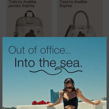
Τσάντα Anekke
Τσάντα Anekke
μεσαία Sophia
Sophia
€
91,95
€
97,95
€
64,37
€
68,57
Τσάντα Anekke
Τσάντα Medium
Double-handle
crossbody Eikon
Eikon