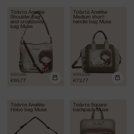
Τσάντα Anekke
Τσάντα Anekke
Shoulder bag
Medium short-
and crossbody
handle bag Muse
bag Muse
€
93,95
€
103,95
€
65,77
€
72,77
Τσάντα Anekke
Τσάντα Square
Hobo bag Muse
backpack Muse