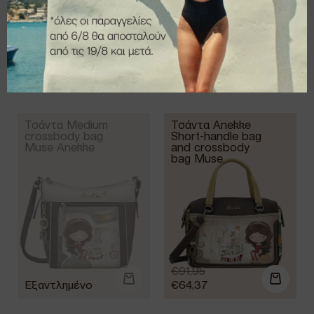
€
95,95
€
85,95
€
67,17
€
60,17
Τσάντα Medium
Τσάντα Anekke
crossbody bag
Short-handle bag
Muse Anekke
and crossbody
bag Muse
€
91,95
€
64,37