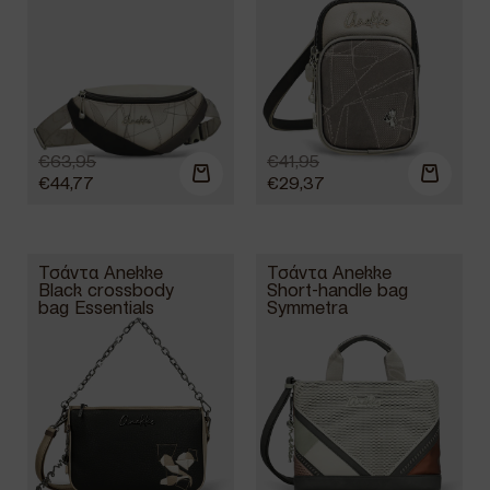
€
63,95
€
41,95
€
44,77
€
29,37
Τσάντα Anekke
Τσάντα Anekke
Black crossbody
Short-handle bag
bag Essentials
Symmetra