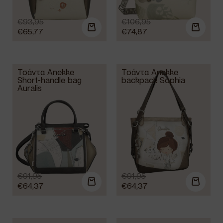
€
93,95
€
106,95
€
65,77
€
74,87
Τσάντα Anekke
Τσάντα Anekke
Short-handle bag
backpack Sophia
Auralis
€
91,95
€
91,95
€
64,37
€
64,37