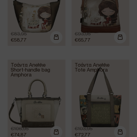
€
83,95
€
93,95
€
58,77
€
65,77
Τσάντα Anekke
Τσάντα Anekke
Short-handle bag
Tote Amphora
Amphora
€
106,95
€
103,95
€
74,87
€
72,77