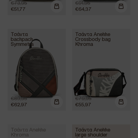
€
73,95
€
91,95
€
51,77
€
64,37
Τσάντα
Τσάντα Anekke
backpack
Crossbody bag
Symmetra
Khroma
€
89,95
€
79,95
€
62,97
€
55,97
Τσάντα Anekke
Τσάντα Anekke
Khroma
large shoulder