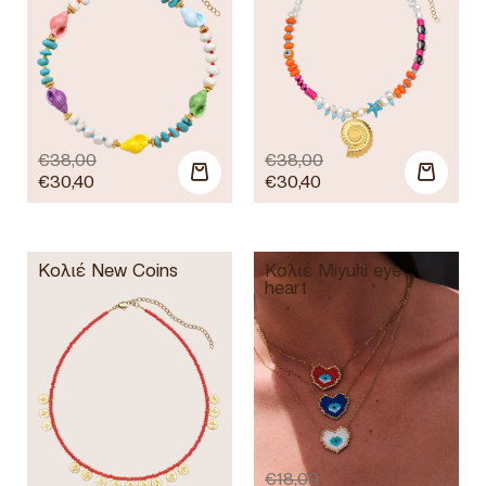
€
38,00
€
38,00
€
30,40
€
30,40
Κολιέ New Coins
Κολιέ Miyuki eye
heart
€
18,00