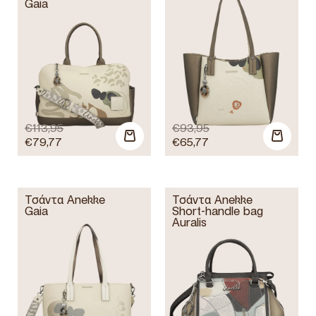
Gaia
€
113,95
€
93,95
€
79,77
€
65,77
Τσάντα Anekke
Τσάντα Anekke
Gaia
Short-handle bag
Auralis