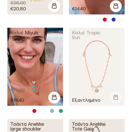
€
26,00
€
20,80
€
14,40
Κολιέ Miyuki
Κολιέ Tropic
heart me
Sun
€
18,00
€
14,40
Τσάντα Anekke
Τσάντα Anekke
large shoulder
Tote Gaia