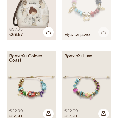
€
97,95
€
68,57
Βραχιόλι Golden
Βραχιόλι Luxe
Coast
€
22,00
€
22,00
€
17,60
€
17,60