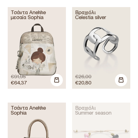
Τσάντα Anekke
Βραχιόλι
μεσαία Sophia
Celestia silver
€
91,95
€
26,00
€
64,37
€
20,80
Τσάντα Anekke
Βραχιόλι
Sophia
Summer season