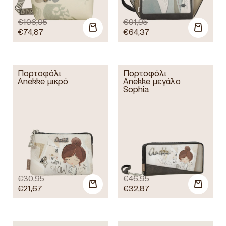
€
106,95
€
91,95
€
74,87
€
64,37
Πορτοφόλι
Πορτοφόλι
Anekke μικρό
Anekke μεγάλο
Sophia
€
30,95
€
46,95
€
21,67
€
32,87