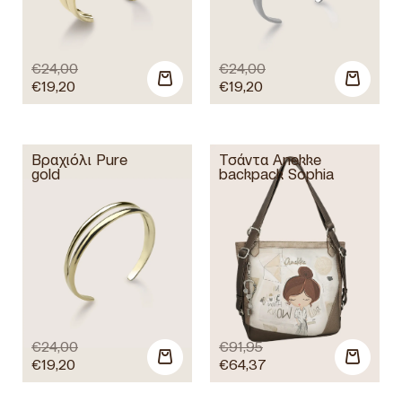
€
24,00
€
24,00
€
19,20
€
19,20
Βραχιόλι Pure
Τσάντα Anekke
gold
backpack Sophia
€
24,00
€
91,95
€
19,20
€
64,37