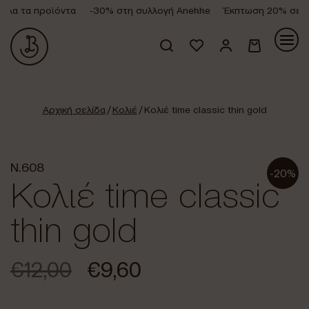
λα τα προϊόντα
-30% στη συλλογή Anekke
Έκπτωση 20% σε όλα
Κανένα προϊόν στο καλάθι σας.
Αρχική σελίδα
/
Κολιέ
/ Κολιέ time classic thin gold
N.608
-20%
Κολιέ time classic
thin gold
€
12,00
€
9,60