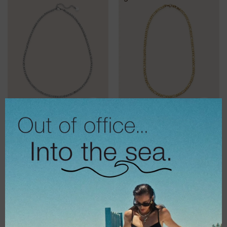
€
26,00
€
15,00
€
20,80
€
12,00
Κολιέ Chained
Κολιέ classic
silver
snake thin silver