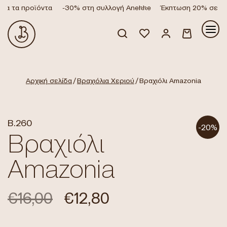
α τα προϊόντα
-30% στη συλλογή Anekke
Έκπτωση 20% σε όλα
Κανένα προϊόν στο καλάθι σας.
Αρχική σελίδα
/
Βραχιόλια Χεριού
/ Βραχιόλι Amazonia
B.260
-20%
Βραχιόλι
Amazonia
€
16,00
€
12,80