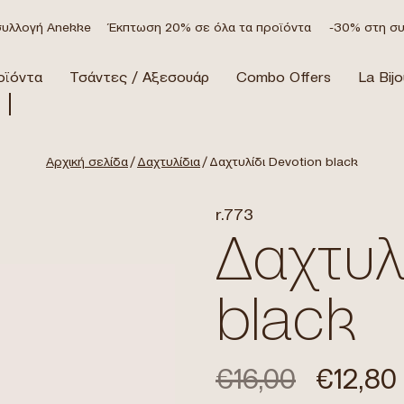
λλογή Anekke
Έκπτωση 20% σε όλα τα προϊόντα
-30% στη συλ
οϊόντα
Τσάντες / Αξεσουάρ
Combo Offers
La Bijo
Αρχική σελίδα
/
Δαχτυλίδια
/ Δαχτυλίδι Devotion black
r.773
Δαχτυλ
black
€
16,00
€
12,80