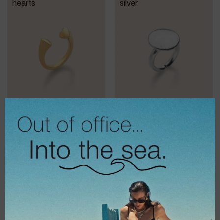
hearts
silver
€
14,00
€
16,00
€
11,20
€
12,80
Δαχτυλίδι City
Δαχτυλίδι
Vendetta silver