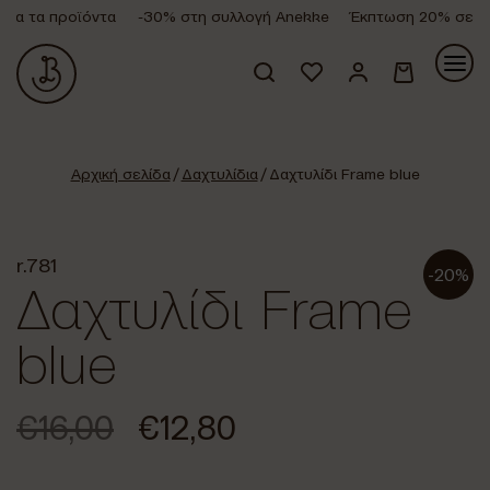
α τα προϊόντα
-30% στη συλλογή Anekke
Έκπτωση 20% σε όλα
Κανένα προϊόν στο καλάθι σας.
Αρχική σελίδα
/
Δαχτυλίδια
/ Δαχτυλίδι Frame blue
r.781
-20%
Δαχτυλίδι Frame
blue
€
16,00
€
12,80