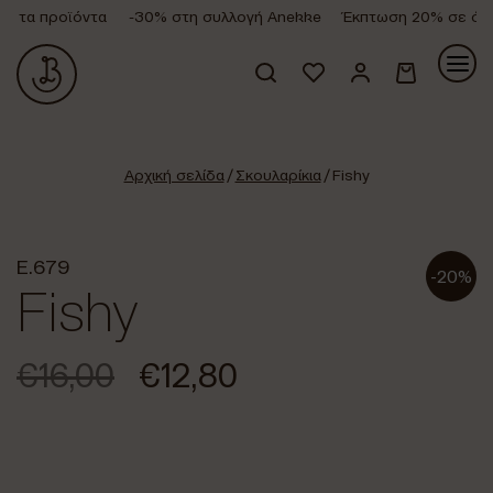
 τα προϊόντα
-30% στη συλλογή Anekke
Έκπτωση 20% σε όλα 
Κανένα προϊόν στο καλάθι σας.
Αρχική σελίδα
/
Σκουλαρίκια
/ Fishy
E.679
-20%
Fishy
€
16,00
€
12,80