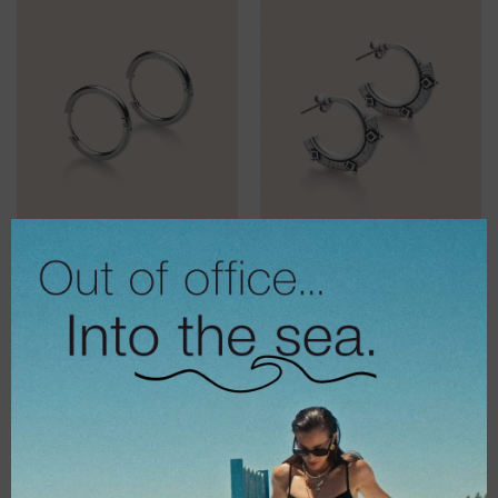
€
10,00
€
16,00
€
8,00
€
12,80
Triplet hoopiya
Oops silver