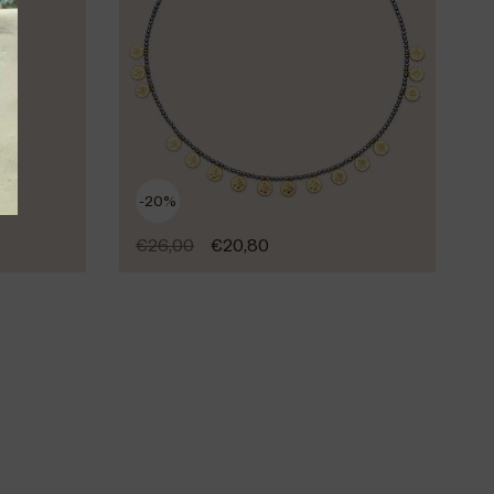
-20%
€
26,00
€
20,80