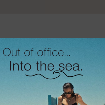
The classics in
Κολιέ Classica silve