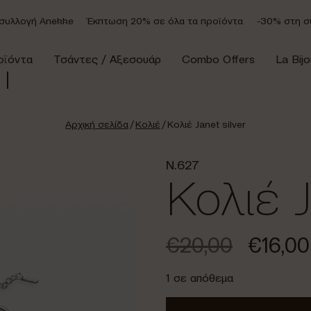
λλογή Anekke
Έκπτωση 20% σε όλα τα προϊόντα
-30% στη συλ
οϊόντα
Τσάντες / Αξεσουάρ
Combo Offers
La Bijo
Αρχική σελίδα
/
Κολιέ
/ Κολιέ Janet silver
N.627
Κολιέ J
€
20,00
€
16,00
1 σε απόθεμα