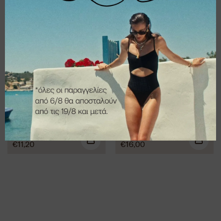
Κολιέ The
Κολιέ Snake chain
classics in silver
€
14,00
€
20,00
€
11,20
€
16,00