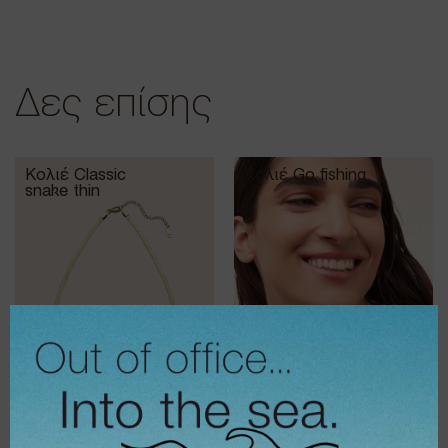
Δες επίσης
Κολιέ Classic
Κολιέ Go fishing
snake thin
€
28,00
€
14,00
€
11,20
€
22,40