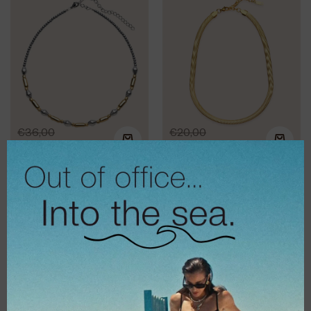
€
36,00
€
20,00
€
28,80
€
16,00
Κολιέ Go fishing
Κολιέ Classica
gold