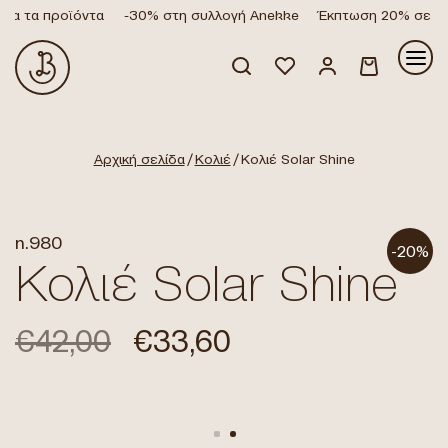
α τα προϊόντα
-30% στη συλλογή Anekke
Έκπτωση 20% σε όλα
Κανένα προϊόν στο καλάθι σας.
Αρχική σελίδα
/
Κολιέ
/ Κολιέ Solar Shine
n.980
-20%
Κολιέ Solar Shine
€
42,00
€
33,60