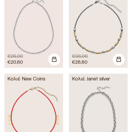
€
26,00
€
36,00
€
20,80
€
28,80
Κολιέ New Coins
Κολιέ Janet silver