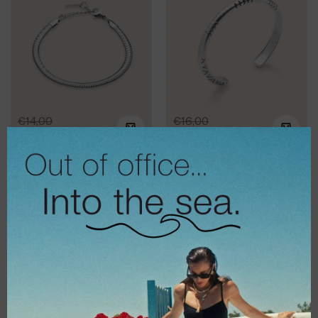
€
14,00
€
16,00
€
11,20
€
12,80
Βραχιόλι Branch
Βραχιόλι
gold
Amazonia