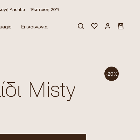
 Anekke
Έκπτωση 20% σε όλα τα προϊόντα
-30% στη συλλογή 
uagie
Επικοινωνία
Κανένα προϊόν στο καλάθι σας.
-20%
ίδι Misty