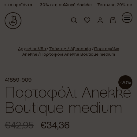
α τα προϊόντα
-30% στη συλλογή Anekke
Έκπτωση 20% σε όλα
Κανένα προϊόν στο καλάθι σας.
Αρχική σελίδα
/
Τσάντες / Αξεσουάρ
/
Πορτοφόλια
Anekke
/ Πορτοφόλι Anekke Boutique medium
41859-909
-20%
Πορτοφόλι Anekke
Boutique medium
€
42,95
€
34,36