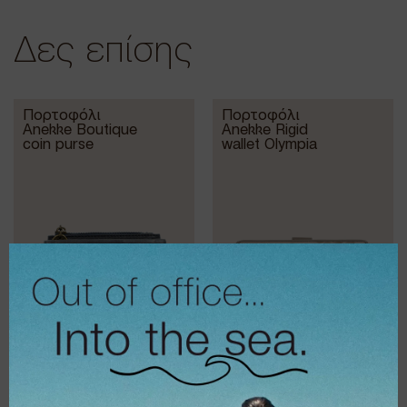
Δες επίσης
Πορτοφόλι
Πορτοφόλι
Anekke Boutique
Anekke Rigid
coin purse
wallet Olympia
€
34,95
€
49,95
€
27,96
€
34,97
Τσάντα Anekke
Πορτοφόλι
Short-handle bag
Anekke Soft wallet