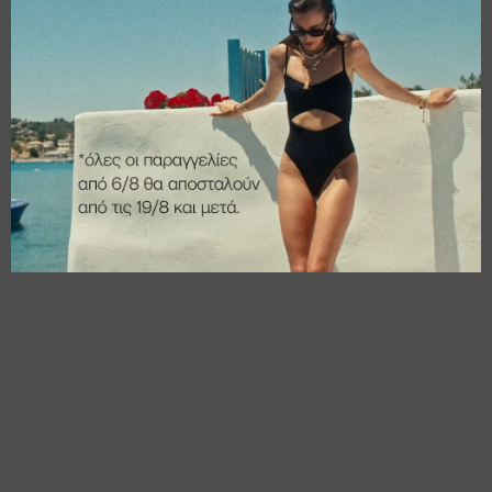
Amphora
Bloom
€
106,95
€
44,95
€
74,87
€
31,47