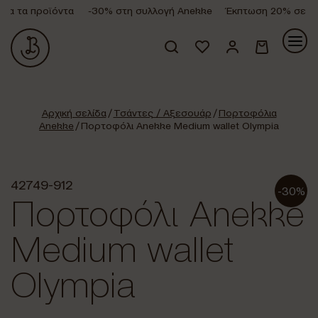
α τα προϊόντα
-30% στη συλλογή Anekke
Έκπτωση 20% σε όλα
Κανένα προϊόν στο καλάθι σας.
Αρχική σελίδα
/
Τσάντες / Αξεσουάρ
/
Πορτοφόλια
Anekke
/ Πορτοφόλι Anekke Medium wallet Olympia
42749-912
-30%
Πορτοφόλι Anekke
Medium wallet
Olympia