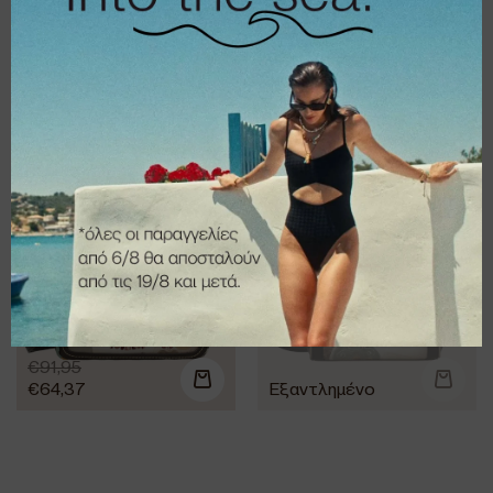
€
34,95
€
44,95
€
27,96
€
31,47
Τσάντα Anekke
Τσάντα Medium
Short-handle bag
crossbody bag
and crossbody
Muse Anekke
bag Muse
€
91,95
€
64,37