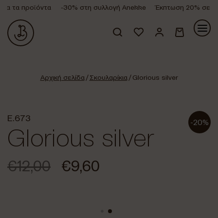
α τα προϊόντα
-30% στη συλλογή Anekke
Έκπτωση 20% σε όλα
Κανένα προϊόν στο καλάθι σας.
Αρχική σελίδα
/
Σκουλαρίκια
/ Glorious silver
E.673
-20%
Glorious silver
€
12,00
€
9,60