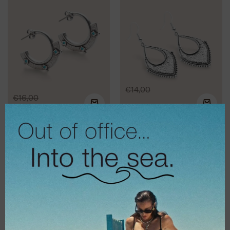
€
14,00
€
16,00
€
12,80
€
11,20
Royalty silver
Σκουλαρίκια
Bohemian eye