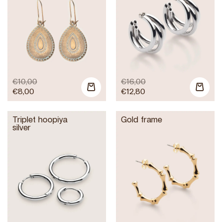
€
10,00
€
16,00
€
8,00
€
12,80
Triplet hoopiya
Gold frame
silver