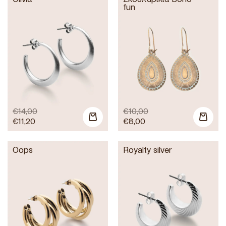
fun
€
14,00
€
10,00
€
11,20
€
8,00
Oops
Royalty silver