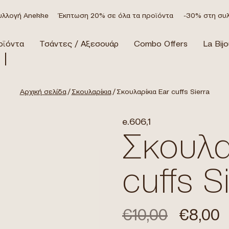
λογή Anekke
Έκπτωση 20% σε όλα τα προϊόντα
-30% στη συλλ
οϊόντα
Τσάντες / Αξεσουάρ
Combo Offers
La Bijo
Αρχική σελίδα
/
Σκουλαρίκια
/ Σκουλαρίκια Ear cuffs Sierra
e.606,1
Σκουλα
cuffs S
€
10,00
€
8,00