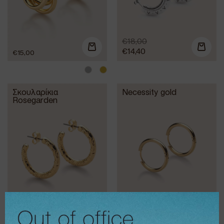
€
18,00
€
14,40
€
15,00
Σκουλαρίκια
Necessity gold
Rosegarden
€
16,00
€
10,00
€
12,80
€
8,00