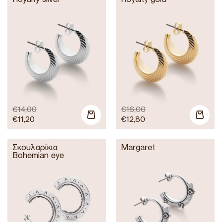
€
14,00
€
16,00
€
11,20
€
12,80
Σκουλαρίκια
Margaret
Bohemian eye