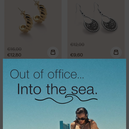
€
12,00
€
16,00
€
12,80
€
9,60
Σκουλαρίκια
Σκουλαρίκια All
Moonlight
for hoops τριπλά