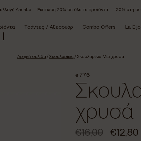
γή Anekke
Έκπτωση 20% σε όλα τα προϊόντα
-30% στη συλλογ
οϊόντα
Τσάντες / Αξεσουάρ
Combo Offers
La Bijo
Αρχική σελίδα
/
Σκουλαρίκια
/ Σκουλαρίκια Mia χρυσά
e.776
Σκουλα
χρυσά
€
16,00
€
12,80