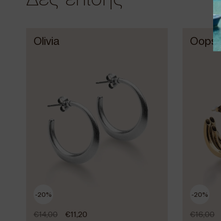
Olivia
Oops
-20%
-20%
€
14,00
€
11,20
€
16,00