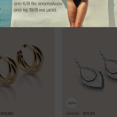
Σκουλαρίκια Vienna
-20%
€
12,80
€
14,00
€
11,20