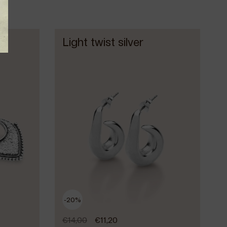
Light twist silver
-20%
€
14,00
€
11,20