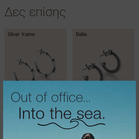
Δες επίσης
Silver frame
Bella
€
15,00
€
14,00
€
12,00
€
11,20
Σκουλαρίκια
Royalty silver
Moonlight