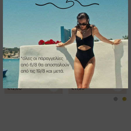
€
14,40
€
12,00
Triplet hoopiya
Σκουλαρίκια
Vienna
€
14,00
€
15,00
€
12,00
€
11,20