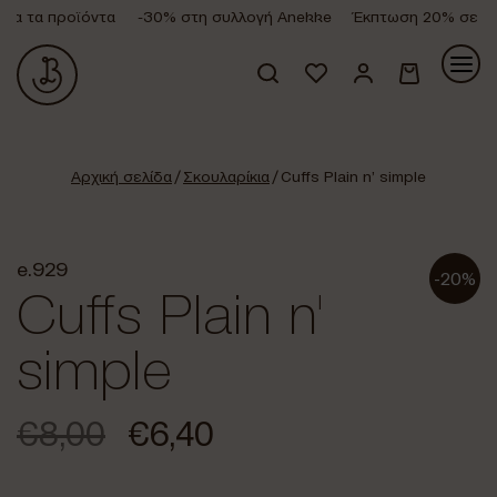
α τα προϊόντα
-30% στη συλλογή Anekke
Έκπτωση 20% σε όλα
Κανένα προϊόν στο καλάθι σας.
Αρχική σελίδα
/
Σκουλαρίκια
/ Cuffs Plain n’ simple
e.929
-20%
Cuffs Plain n'
simple
€
8,00
€
6,40