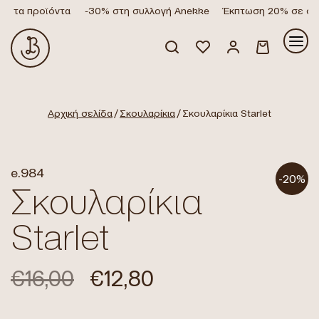
α τα προϊόντα
-30% στη συλλογή Anekke
Έκπτωση 20% σε όλα 
Κανένα προϊόν στο καλάθι σας.
Αρχική σελίδα
/
Σκουλαρίκια
/ Σκουλαρίκια Starlet
e.984
-20%
Σκουλαρίκια
Starlet
€
16,00
€
12,80