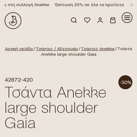
% στη συλλογή Anekke
Έκπτωση 20% σε όλα τα προϊόντα
-30%
Κανένα προϊόν στο καλάθι σας.
Αρχική σελίδα
/
Τσάντες / Αξεσουάρ
/
Τσάντες Anekke
/ Τσάντα
Anekke large shoulder Gaia
42872-420
-30%
Τσάντα Anekke
large shoulder
Gaia