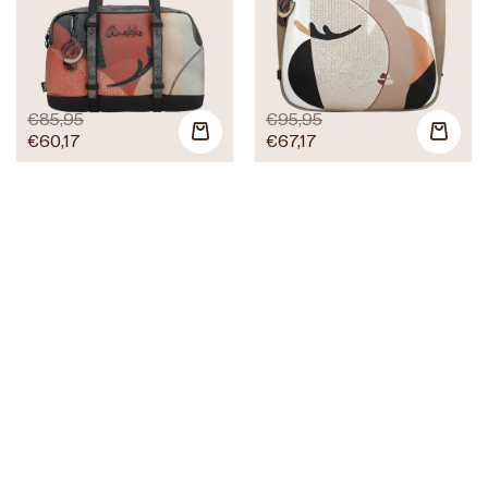
€
85,95
€
95,95
€
60,17
€
67,17