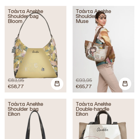
Τσάντα Anekke
Τσάντα Anekke
Shoulder bag
Shoulder bag
Bloom
Muse
€
83,95
€
93,95
€
58,77
€
65,77
Τσάντα Anekke
Τσάντα Anekke
Shoulder bag
Double-handle
Eikon
Eikon