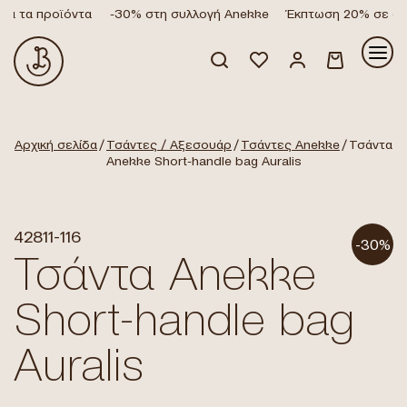
α τα προϊόντα
-30% στη συλλογή Anekke
Έκπτωση 20% σε όλα
Κανένα προϊόν στο καλάθι σας.
Αρχική σελίδα
/
Τσάντες / Αξεσουάρ
/
Τσάντες Anekke
/ Τσάντα
Anekke Short-handle bag Auralis
42811-116
-30%
Τσάντα Anekke
Short-handle bag
Auralis