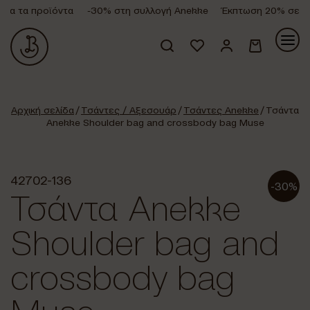
α τα προϊόντα
-30% στη συλλογή Anekke
Έκπτωση 20% σε όλα
Κανένα προϊόν στο καλάθι σας.
Αρχική σελίδα
/
Τσάντες / Αξεσουάρ
/
Τσάντες Anekke
/ Τσάντα
Anekke Shoulder bag and crossbody bag Muse
42702-136
-30%
Τσάντα Anekke
Shoulder bag and
crossbody bag