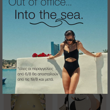
€
90,95
€
85,95
€
63,67
€
60,17
Τσάντα Anekke
Τσάντα Medium
Shoulder bag
crossbody Eikon
Bloom