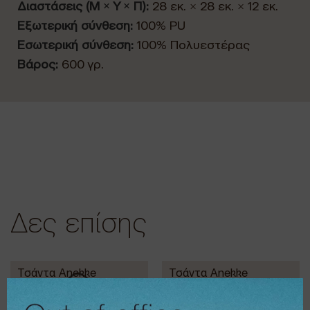
Διαστάσεις (Μ × Υ × Π):
28 εκ. × 28 εκ. × 12 εκ.
Εξωτερική σύνθεση:
100% PU
Εσωτερική σύνθεση:
100% Πολυεστέρας
Βάρος:
600 γρ.
Δες επίσης
Τσάντα Anekke
Τσάντα Anekke
Hobo bag Eikon
Shoulder bag
Eikon