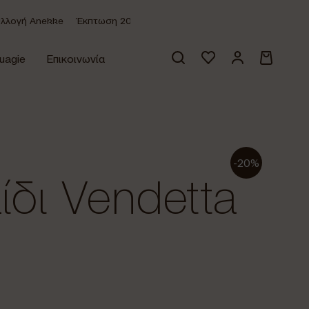
ογή Anekke
Έκπτωση 20% σε όλα τα προϊόντα
-30% στη συλλο
uagie
Επικοινωνία
Κανένα προϊόν στο καλάθι σας.
-20%
ίδι Vendetta