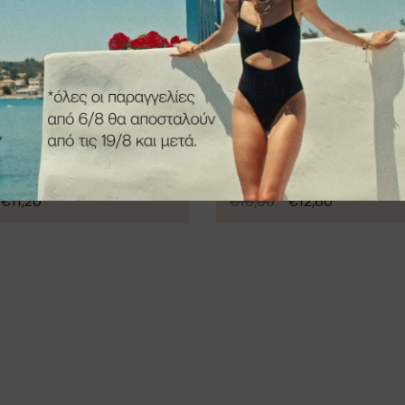
-20%
€
11,20
€
16,00
€
12,80