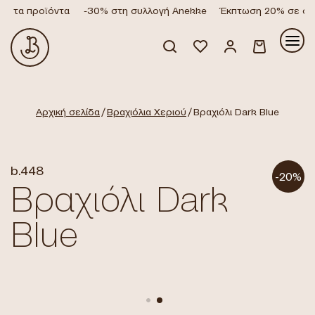
α τα προϊόντα
-30% στη συλλογή Anekke
Έκπτωση 20% σε όλα 
Κανένα προϊόν στο καλάθι σας.
Αρχική σελίδα
/
Βραχιόλια Χεριού
/ Βραχιόλι Dark Blue
b.448
-20%
Βραχιόλι Dark
Blue