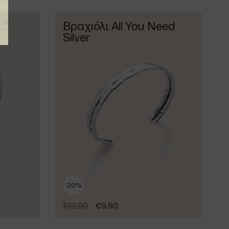
r
Βραχιόλι All You Need
Silver
-20%
€
12,00
€
9,60