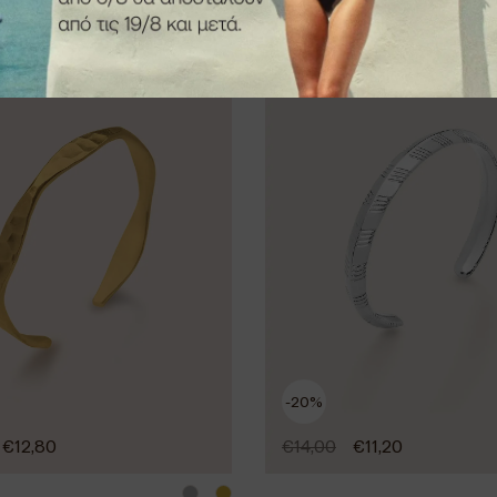
λι Fold bracelet
Βραχιόλι Lines silve
-20%
€
12,80
€
14,00
€
11,20