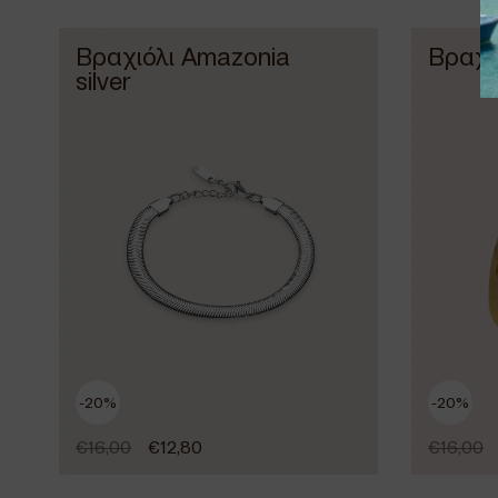
Βραχιόλι Amazonia
Βραχιό
silver
-20%
-20%
€
16,00
€
12,80
€
16,00