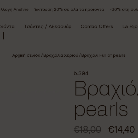
ογή Anekke
Έκπτωση 20% σε όλα τα προϊόντα
-30% στη συλλογ
οϊόντα
Τσάντες / Αξεσουάρ
Combo Offers
La Bijo
Αρχική σελίδα
/
Βραχιόλια Χεριού
/ Βραχιόλι Full of pearls
b.394
Βραχιόλ
pearls
€
18,00
€
14,40