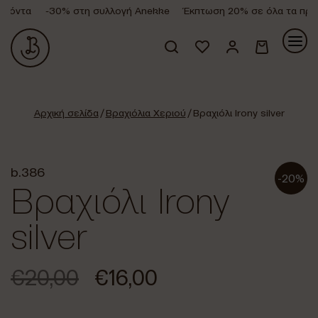
ϊόντα
-30% στη συλλογή Anekke
Έκπτωση 20% σε όλα τα προϊ
Κανένα προϊόν στο καλάθι σας.
Αρχική σελίδα
/
Βραχιόλια Χεριού
/ Βραχιόλι Irony silver
b.386
-20%
Βραχιόλι Irony
silver
€
20,00
€
16,00