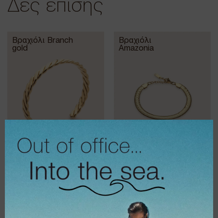
Δες επίσης
Βραχιόλι Branch
Βραχιόλι
gold
Amazonia
€
18,00
€
16,00
€
14,40
€
12,80
Βραχιόλι All You
Βραχιόλι Riviera
Need Silver
gold