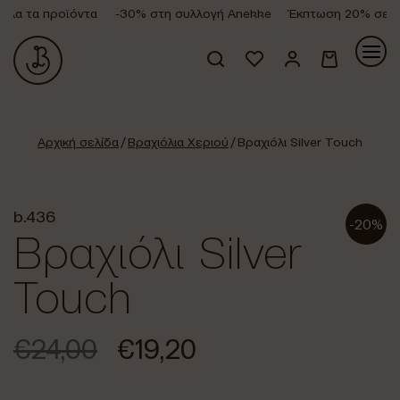
λα τα προϊόντα
-30% στη συλλογή Anekke
Έκπτωση 20% σε όλα
Κανένα προϊόν στο καλάθι σας.
Αρχική σελίδα
/
Βραχιόλια Χεριού
/ Βραχιόλι Silver Touch
b.436
-20%
Βραχιόλι Silver
Touch
€
24,00
€
19,20