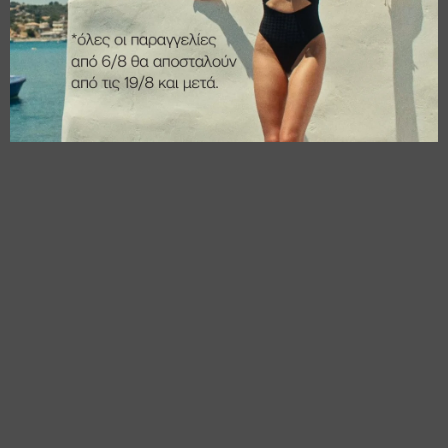
€
12,80
€
11,20