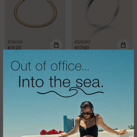
€
14,00
€
22,00
€
11,20
€
17,60
Βραχιόλι Viking
Βραχιόλι All You
silver
Need Silver
€
16,00
€
14,00