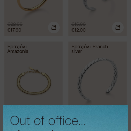
€
22,00
€
15,00
€
17,60
€
12,00
Βραχιόλι
Βραχιόλι Branch
Amazonia
silver
€
16,00
€
18,00
€
12,80
€
14,40