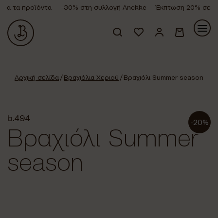
α τα προϊόντα
-30% στη συλλογή Anekke
Έκπτωση 20% σε όλα
Κανένα προϊόν στο καλάθι σας.
Αρχική σελίδα
/
Βραχιόλια Χεριού
/ Βραχιόλι Summer season
b.494
-20%
Βραχιόλι Summer
season