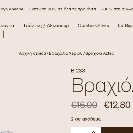
γή Anekke
Έκπτωση 20% σε όλα τα προϊόντα
-30% στη συλλογ
οϊόντα
Τσάντες / Αξεσουάρ
Combo Offers
La Bijo
Αρχική σελίδα
/
Βραχιόλια Χεριού
/ Βραχιόλι Aztec
B.233
Βραχιό
€
16,00
€
12,80
2 σε απόθεμα