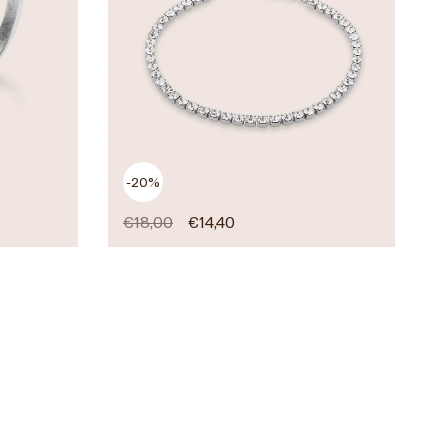
-20%
€
18,00
€
14,40