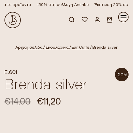
α τα προϊόντα
-30% στη συλλογή Anekke
Έκπτωση 20% σε όλα
Κανένα προϊόν στο καλάθι σας.
Αρχική σελίδα
/
Σκουλαρίκια
/
Ear Cuffs
/ Brenda silver
E.601
-20%
Brenda silver
€
14,00
€
11,20