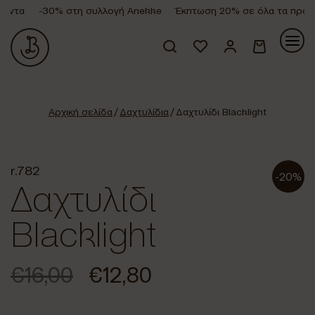
όντα
-30% στη συλλογή Anekke
Έκπτωση 20% σε όλα τα προϊό
Κανένα προϊόν στο καλάθι σας.
Αρχική σελίδα
/
Δαχτυλίδια
/ Δαχτυλίδι Blacklight
r.782
-20%
Δαχτυλίδι
Blacklight
€
16,00
€
12,80