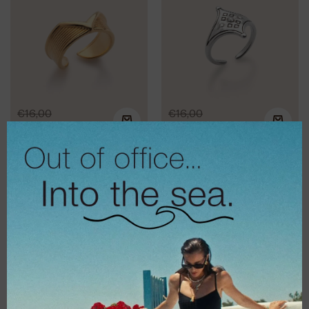
€
16,00
€
16,00
€
12,80
€
12,80
Δαχτυλίδι Buckle
Δαχτυλίδι
ring
Classico silver
€
16,00