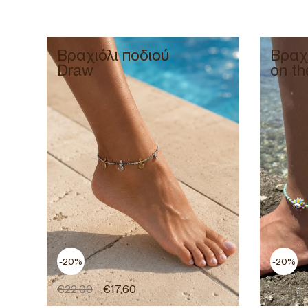
Βραχιόλι ποδιού
Βραχι
Draw
on th
-20%
-20%
€
22,00
€
17,60
€
22,00