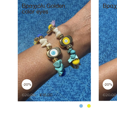
Βραχιόλι Golden
Βραχι
color eyes
-20%
-20%
€
20,00
€
16,00
€
20,00