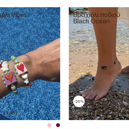
όλι Vibes
Βραχιόλι ποδιού
Black Ocean
-20%
€
17,60
€
22,00
€
17,60