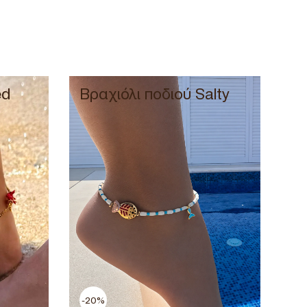
ed
Βραχιόλι ποδιού Salty
-20%