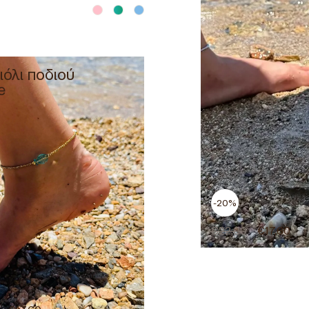
όλι ποδιού
e
-20%
€
22,00
€
17,60