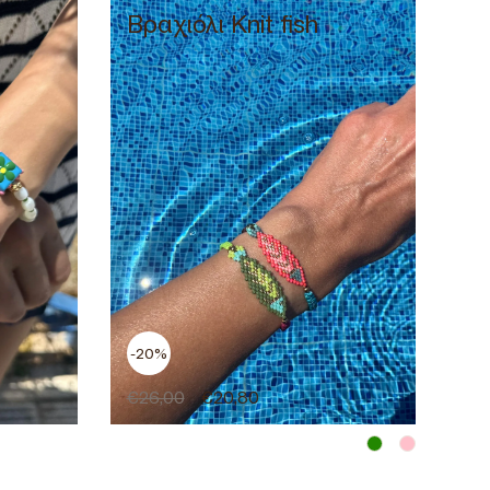
Βραχιόλι Knit fish
-20%
€
26,00
€
20,80