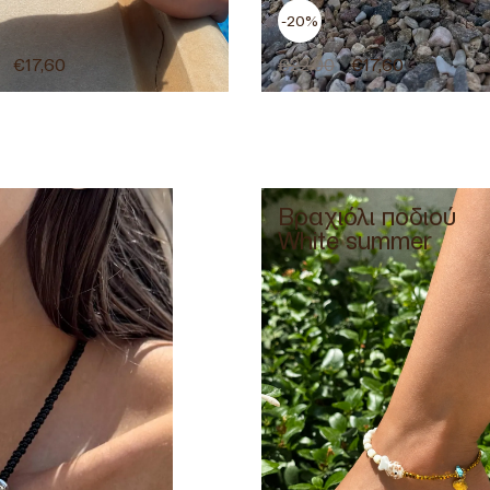
-20%
€
17,60
€
22,00
€
17,60
Βραχιόλι ποδιού
White summer