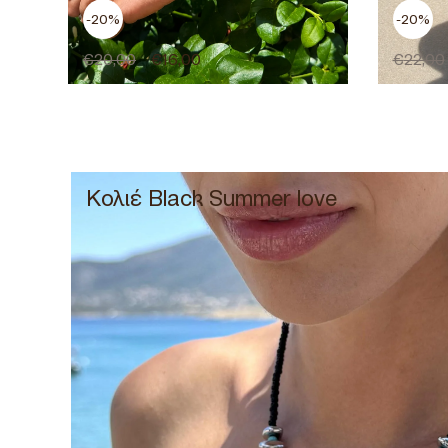
-20%
-20%
€
20,00
€
16,00
€
22,00
Κολιέ Black Summer love