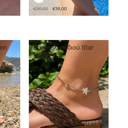
€
20,00
€
16,00
ren
Βραχιόλι ποδιού Star
summer