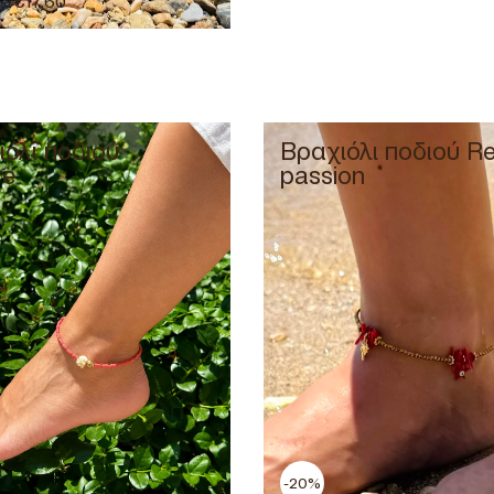
€
17,60
όλι ποδιού
Βραχιόλι ποδιού R
re
passion
-20%