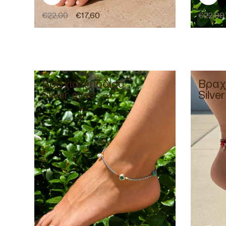
€
22,00
€
17,60
€
22,00
Βραχιόλι ποδιού
Βραχι
Silver eyes
Silve