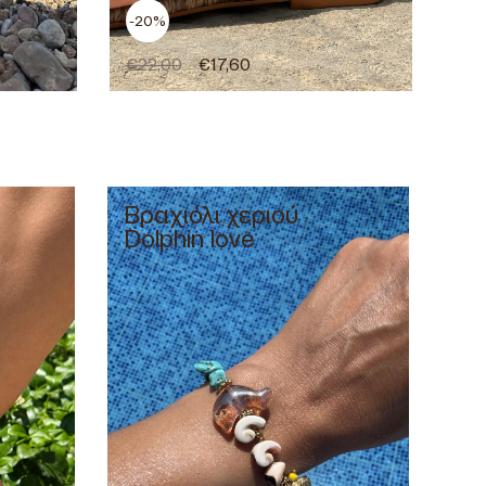
-20%
€
22,00
€
17,60
Βραχιόλι χεριού
Dolphin love