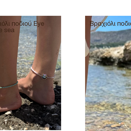
όλι ποδιού Eye
Βραχιόλι ποδι
e sea
€
17,60