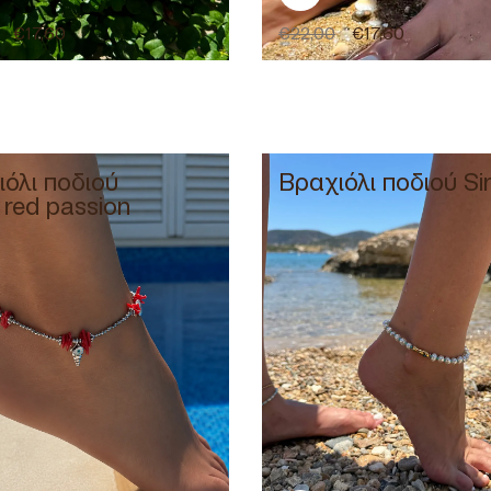
€
17,60
€
22,00
€
17,60
όλι ποδιού
Βραχιόλι ποδιού Si
r red passion