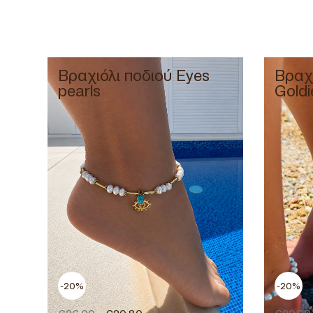
Βραχιόλι ποδιού Eyes
Βραχι
pearls
Goldi
-20%
-20%