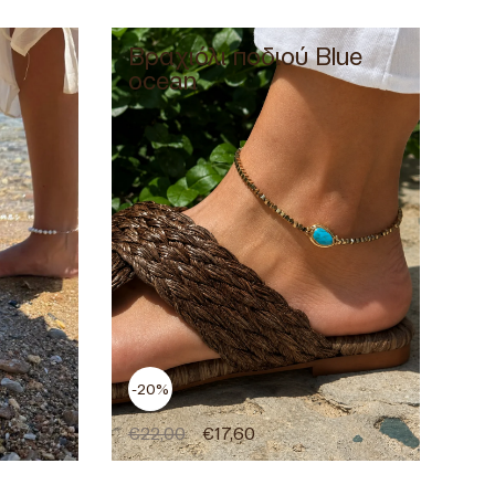
Βραχιόλι ποδιού Blue
ocean
-20%
€
22,00
€
17,60