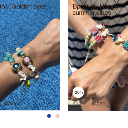
όλι Golden eyes
Βραχιόλι Happy
summer vibes
-20%
€
16,00
€
22,00
€
17,60