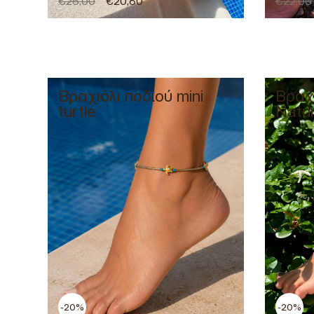
€
26,00
€
20,80
€
22,00
Βραχιόλι ποδιού mini
Βραχι
turtle
Natu
-20%
-20%