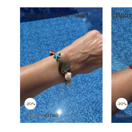
Βραχιόλι Metal Heart
Βραχι
-20%
-20%
€
22,00
€
17,60
€
22,00