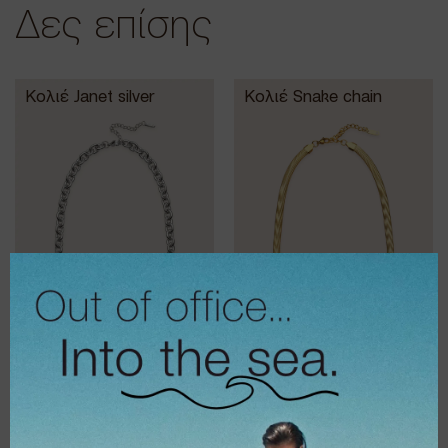
Δες επίσης
Κολιέ Janet silver
Κολιέ Snake chain
€
20,00
€
20,00
€
16,00
€
16,00
Κολιέ chained
Κολιέ Desire
gold