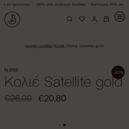
α τα προϊόντα
-30% στη συλλογή Anekke
Έκπτωση 20% σε όλα 
Κανένα προϊόν στο καλάθι σας.
Αρχική σελίδα
/
Κολιέ
/ Κολιέ Satellite gold
N.665
-20%
Κολιέ Satellite gold
€
26,00
€
20,80