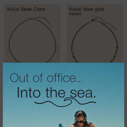
Κολιέ Silver Coins
Κολιέ silver gold
moon
€
26,00
€
36,00
€
20,80
€
28,80
Κολιέ classic
Κολιέ Classica
snake thin silver
thick