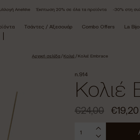
γή Anekke
Έκπτωση 20% σε όλα τα προϊόντα
-30% στη συλλογ
οϊόντα
Τσάντες / Αξεσουάρ
Combo Offers
La Bijo
Αρχική σελίδα
/
Κολιέ
/ Κολιέ Embrace
n.914
Κολιέ 
€
24,00
€
19,20