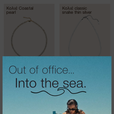
Κολιέ Coastal
Κολιέ classic
pearl
snake thin silver
€
28,00
€
14,00
€
22,40
€
11,20
Κολιέ Janet silver
Κολιέ Silver Coins