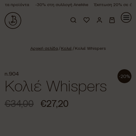
 τα προϊόντα
-30% στη συλλογή Anekke
Έκπτωση 20% σε όλα 
Κανένα προϊόν στο καλάθι σας.
Αρχική σελίδα
/
Κολιέ
/ Κολιέ Whispers
n.904
-20%
Κολιέ Whispers
€
34,00
€
27,20