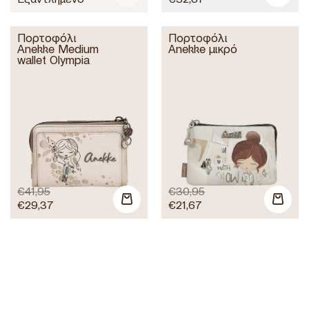
Πορτοφόλι
Πορτοφόλι
Anekke Medium
Anekke μικρό
wallet Olympia
€
41,95
€
30,95
€
29,37
€
21,67