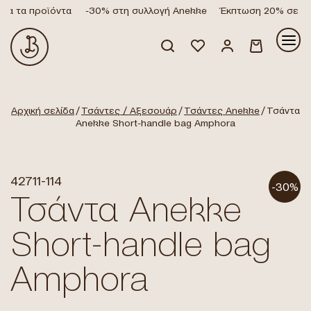
α τα προϊόντα
-30% στη συλλογή Anekke
Έκπτωση 20% σε όλα
Κανένα προϊόν στο καλάθι σας.
Αρχική σελίδα
/
Τσάντες / Αξεσουάρ
/
Τσάντες Anekke
/ Τσάντα
Anekke Short-handle bag Amphora
42711-114
-30%
Τσάντα Anekke
Short-handle bag
Amphora