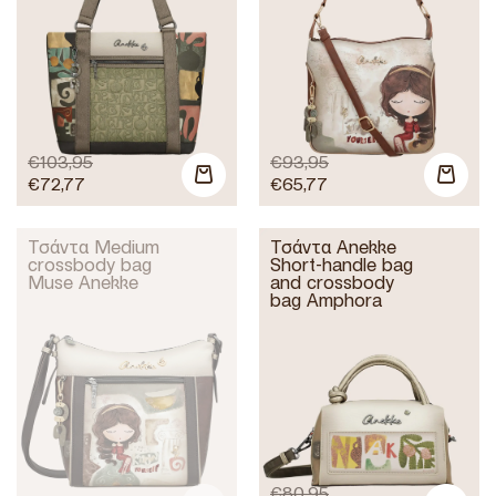
€
103,95
€
93,95
€
72,77
€
65,77
Τσάντα Medium
Τσάντα Anekke
crossbody bag
Short-handle bag
Muse Anekke
and crossbody
bag Amphora
€
80,95