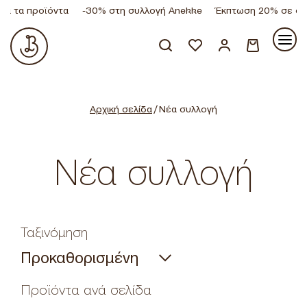
 προϊόντα
-30% στη συλλογή Anekke
Έκπτωση 20% σε όλα τα 
Κανένα προϊόν στο καλάθι σας.
Αρχική σελίδα
/ Νέα συλλογή
Νέα συλλογή
Ταξινόμηση
Προϊόντα ανά σελίδα