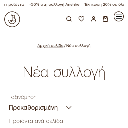
ροϊόντα
-30% στη συλλογή Anekke
Έκπτωση 20% σε όλα τα πρ
Κανένα προϊόν στο καλάθι σας.
Αρχική σελίδα
/ Νέα συλλογή
Νέα συλλογή
Ταξινόμηση
Προϊόντα ανά σελίδα