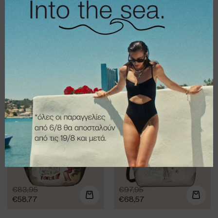
€
89,95
€
90,95
€
62,97
€
63,67
Τσάντα Anekke
Τσάντα Anekke
Hobo bag Muse
Sophia
€
83,95
€
97,95
€
58,77
€
68,57